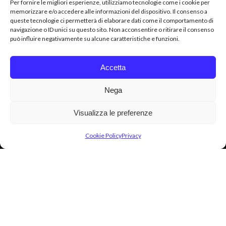
0331 545181
Per fornire le migliori esperienze, utilizziamo tecnologie come i cookie per
business@mrdigital.it
memorizzare e/o accedere alle informazioni del dispositivo. Il consenso a
queste tecnologie ci permetterà di elaborare dati come il comportamento di
navigazione o ID unici su questo sito. Non acconsentire o ritirare il consenso
può influire negativamente su alcune caratteristiche e funzioni.
Accetta
2026 © MR DIGITAL SRL - P. IVA / C.F: 07311000157 -
ALL RIGHTS RESERVED - POWERED BY OFFICINAIDEE
ADV
Nega
Privacy
Visualizza le preferenze
Termini e condizioni
Cookie Policy (UE)
Cookie Policy
Privacy