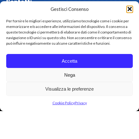
Contatti
Gestisci Consenso
Via Liguria, 76/78 20025 Legnano (MI)
0331 545181
Per fornire le migliori esperienze, utilizziamo tecnologie come i cookie per
business@mrdigital.it
memorizzare e/o accedere alle informazioni del dispositivo. Il consenso a
queste tecnologie ci permetterà di elaborare dati come il comportamento di
navigazione o ID unici su questo sito. Non acconsentire o ritirare il consenso
può influire negativamente su alcune caratteristiche e funzioni.
Accetta
2026 © MR DIGITAL SRL - P. IVA / C.F: 07311000157 -
ALL RIGHTS RESERVED - POWERED BY OFFICINAIDEE
ADV
Nega
Privacy
Visualizza le preferenze
Termini e condizioni
Cookie Policy (UE)
Cookie Policy
Privacy