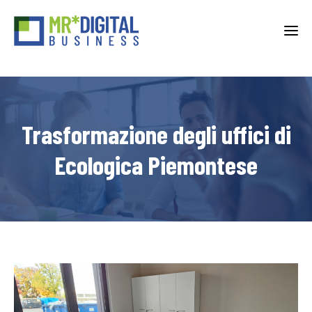
T
o
g
g
l
e
n
Trasformazione degli uffici di
a
v
i
Ecologica Piemontese
g
a
t
i
o
n