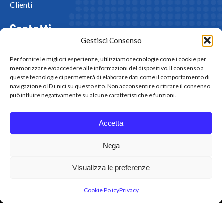
Clienti
Contatti
Gestisci Consenso
Via Liguria, 76/78 20025 Legnano (MI)
0331 545181
Per fornire le migliori esperienze, utilizziamo tecnologie come i cookie per
business@mrdigital.it
memorizzare e/o accedere alle informazioni del dispositivo. Il consenso a
queste tecnologie ci permetterà di elaborare dati come il comportamento di
navigazione o ID unici su questo sito. Non acconsentire o ritirare il consenso
può influire negativamente su alcune caratteristiche e funzioni.
Accetta
2026 © MR DIGITAL SRL - P. IVA / C.F: 07311000157 -
ALL RIGHTS RESERVED - POWERED BY OFFICINAIDEE
ADV
Nega
Privacy
Visualizza le preferenze
Termini e condizioni
Cookie Policy (UE)
Cookie Policy
Privacy