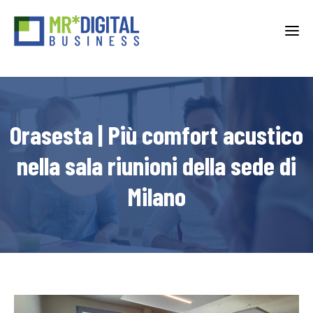
T
o
g
g
l
e
n
Orasesta | Più comfort acustico
a
v
i
nella sala riunioni della sede di
g
a
Milano
t
i
o
n